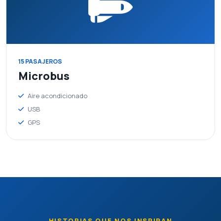
INFORME GESTION 2025
Documento legal oficial disponible para consulta en PDF.
27 de junio de 2026
15 PASAJEROS
Microbus
Ver PDF
Aire acondicionado
USB
GPS
Acta Asamblea Aprobacion
Documento legal oficial disponible para consulta en PDF.
27 de junio de 2026
HISTORIAS QUE NOS INSPIRAN