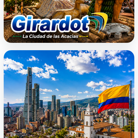
DESDE $0
Girardot
2 h 20 min aprox.