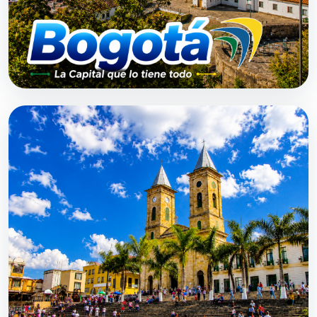
DESDE $0
Bogotá
2 h aprox.