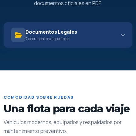
documentos oficiales en PDF.
Documentos Legales
7 documentos disponibles
MEMORIA ECONOMICA AÑO 2025
firmado
COMODIDAD SOBRE RUEDAS
Documento legal oficial disponible para consulta en PDF.
Una flota para cada viaje
27 de junio de 2026
Vehiculos modernos, equipados y respaldados por
Ver PDF
mantenimiento preventivo.