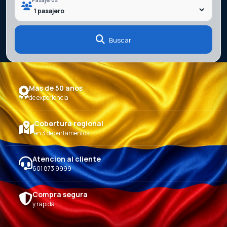
Buscar
Mas de 50 anos
de experiencia
Cobertura regional
en 3 departamentos
Atencion al cliente
601 873 9999
Compra segura
y rapida