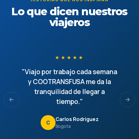
Ver PDF
Lo que dicen nuestros
viajeros
★★★★★
"Viajo por trabajo cada semana
y COOTRANSFUSA me da la
tranquilidad de llegar a
tiempo."
Anterior
Sigu
Carlos Rodriguez
C
Bogota