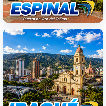
DESDE $0
Espinal
3 h aprox.