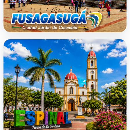
DESDE $0
Fusagasugá
1 h 45 min aprox.